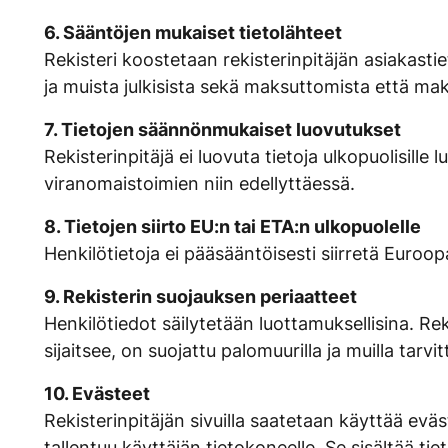
6. Sääntöjen mukaiset tietolähteet
Rekisteri koostetaan rekisterinpitäjän asiakastie
ja muista julkisista sekä maksuttomista että maks
7. Tietojen säännönmukaiset luovutukset
Rekisterinpitäjä ei luovuta tietoja ulkopuolisil
viranomaistoimien niin edellyttäessä.
8. Tietojen siirto EU:n tai ETA:n ulkopuolelle
Henkilötietoja ei pääsääntöisesti siirretä Euroo
9. Rekisterin suojauksen periaatteet
Henkilötiedot säilytetään luottamuksellisina. Rek
sijaitsee, on suojattu palomuurilla ja muilla tarvitt
10. Evästeet
Rekisterinpitäjän sivuilla saatetaan käyttää ev
tallentuu käyttäjän tietokoneelle. Se sisältää ti