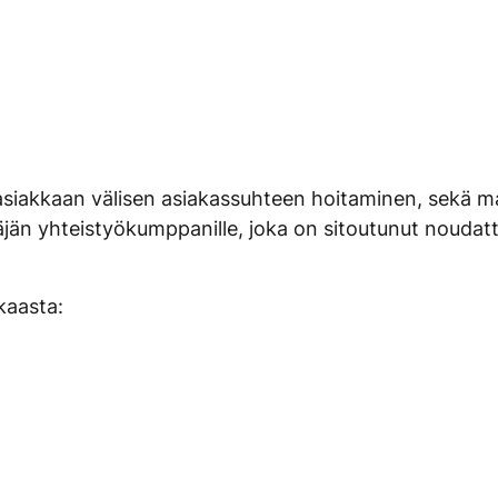
asiakkaan välisen asiakassuhteen hoitaminen, sekä mark
itäjän yhteistyökumppanille, joka on sitoutunut noudat
kkaasta: