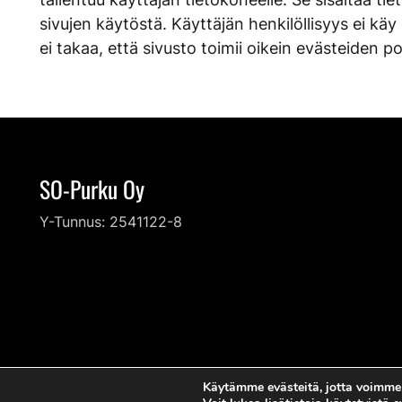
sivujen käytöstä. Käyttäjän henkilöllisyys ei käy
ei takaa, että sivusto toimii oikein evästeiden p
SO-Purku Oy
Y-Tunnus: 2541122-8
Käytämme evästeitä, jotta voimme