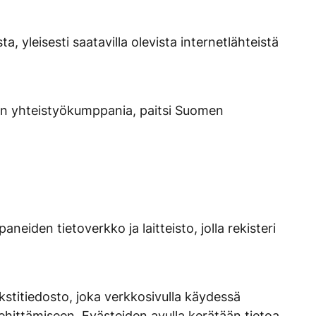
, yleisesti saatavilla olevista internetlähteistä
äjän yhteistyökumppania, paitsi Suomen
neiden tietoverkko ja laitteisto, jolla rekisteri
kstitiedosto, joka verkkosivulla käydessä
 kehittämiseen. Evästeiden avulla kerätään tietoa