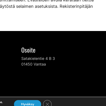
käytöstä selaimen asetuksista. Rekisterinpitäjän
Osoite
Satakielentie 4 B 3
01450 Vantaa
e.
Sulje evästebanneri
Hyväksy