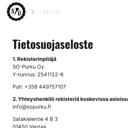
Hyppää sisältöön
Tietosuojaseloste
1. Rekisterinpitäjä
SO-Purku Oy
Y-tunnus: 2541122-8
Puh: +358 449757107
2. Yhteyshenkilö rekisteriä koskevissa asioiss
info@sopurku.fi
Satakielentie 4 B 3
01450 Vantaa