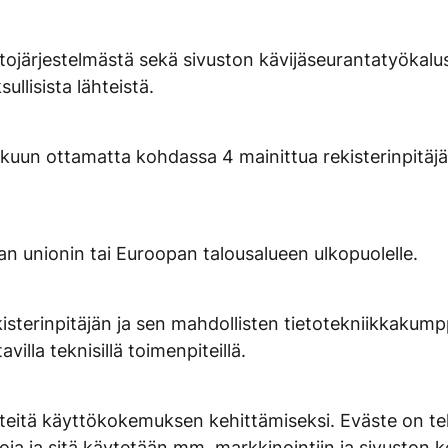
tojärjestelmästä sekä sivuston kävijäseurantatyökalusta
ullisista lähteistä.
le lukuun ottamatta kohdassa 4 mainittua rekisterinpit
pan unionin tai Euroopan talousalueen ulkopuolelle.
isterinpitäjän ja sen mahdollisten tietotekniikkakumppa
avilla teknisillä toimenpiteillä.
ästeitä käyttökokemuksen kehittämiseksi. Eväste on te
etoja ja sitä käytetään mm. markkinointiin ja sivuston